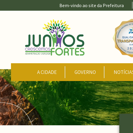
Ir para conteúdo principal
Bem-vindo ao site da Prefeitura
CONTEÚDO DO MENU
A CIDADE
GOVERNO
NOTÍCIA
Conteúdo Principal