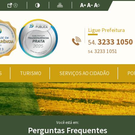
Ir para o Conteúdo
Acessibilidade
Alto Contraste
Mapa do Site
Aumentar Fo
Diminuir Fon
Fonte Origin
Ligue Prefeitura
3233 1050
54.
3233 1051
54.
S
TURISMO
SERVIÇOS AO CIDADÃO
PO
Você está em:
Perguntas Frequentes