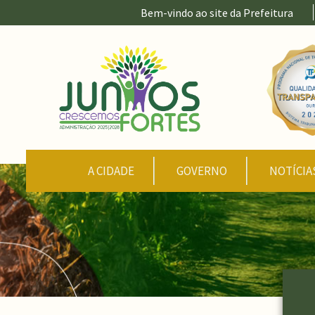
Ir para conteúdo principal
Bem-vindo ao site da Prefeitura
CONTEÚDO DO MENU
A CIDADE
GOVERNO
NOTÍCIA
Conteúdo Principal