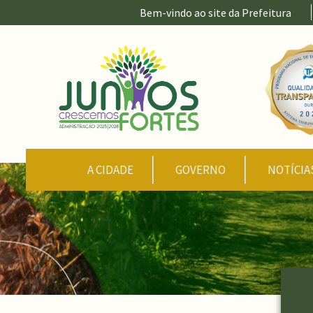
Ir para conteúdo principal
Bem-vindo ao site da Prefeitura
CONTEÚDO DO MENU
A CIDADE
GOVERNO
NOTÍCIA
Conteúdo Principal